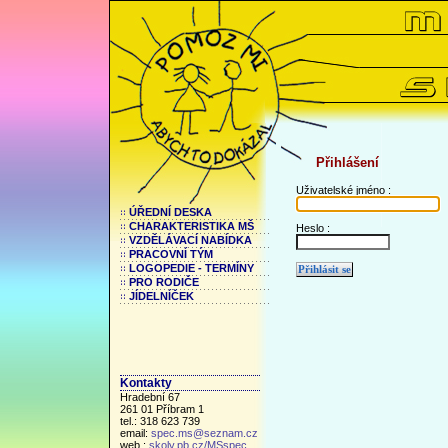
Přihlášení
Uživatelské jméno :
ÚŘEDNÍ DESKA
CHARAKTERISTIKA MŠ
Heslo :
VZDĚLÁVACÍ NABÍDKA
PRACOVNÍ TÝM
LOGOPEDIE - TERMÍNY
PRO RODIČE
JÍDELNÍČEK
Kontakty
Hradební 67
261 01 Příbram 1
tel.: 318 623 739
email:
spec.ms@seznam.cz
web.:
skoly.pb.cz/MSspec