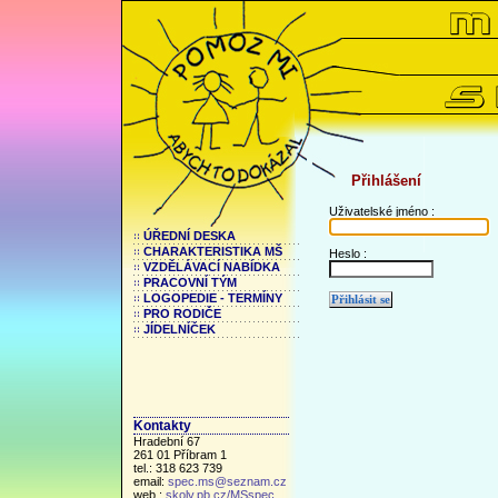
Přihlášení
Uživatelské jméno :
ÚŘEDNÍ DESKA
CHARAKTERISTIKA MŠ
Heslo :
VZDĚLÁVACÍ NABÍDKA
PRACOVNÍ TÝM
LOGOPEDIE - TERMÍNY
PRO RODIČE
JÍDELNÍČEK
Kontakty
Hradební 67
261 01 Příbram 1
tel.: 318 623 739
email:
spec.ms@seznam.cz
web.:
skoly.pb.cz/MSspec