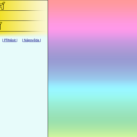
|
Přihlásit
| |
Nápověda
|