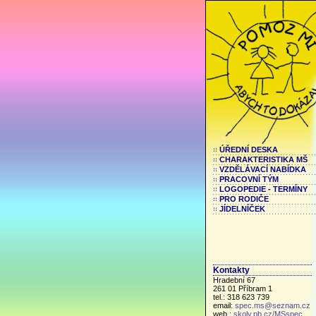
ÚŘEDNÍ DESKA
CHARAKTERISTIKA MŠ
VZDĚLÁVACÍ NABÍDKA
PRACOVNÍ TÝM
LOGOPEDIE - TERMÍNY
PRO RODIČE
JÍDELNÍČEK
Kontakty
Hradební 67
261 01 Příbram 1
tel.: 318 623 739
email:
spec.ms@seznam.cz
web.:
skoly.pb.cz/MSspec