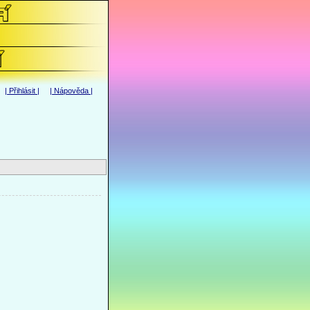
|
Přihlásit
| |
Nápověda
|