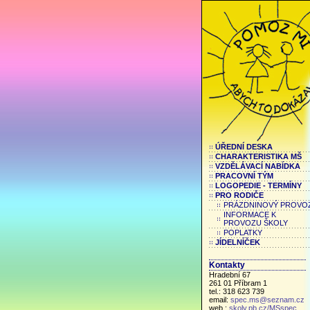
ÚŘEDNÍ DESKA
CHARAKTERISTIKA MŠ
VZDĚLÁVACÍ NABÍDKA
PRACOVNÍ TÝM
LOGOPEDIE - TERMÍNY
PRO RODIČE
PRÁZDNINOVÝ PROVO
INFORMACE K
PROVOZU ŠKOLY
POPLATKY
JÍDELNÍČEK
Kontakty
Hradební 67
261 01 Příbram 1
tel.: 318 623 739
email:
spec.ms@seznam.cz
web.:
skoly.pb.cz/MSspec