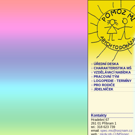
ÚŘEDNÍ DESKA
CHARAKTERISTIKA MŠ
VZDĚLÁVACÍ NABÍDKA
PRACOVNÍ TÝM
LOGOPEDIE - TERMÍNY
PRO RODIČE
JÍDELNÍČEK
Kontakty
Hradební 67
261 01 Příbram 1
tel.: 318 623 739
email:
spec.ms@seznam.cz
web.:
skoly.pb.cz/MSspec