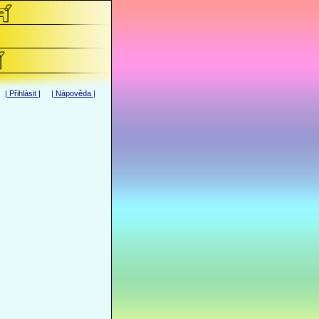
|
Přihlásit
| |
Nápověda
|