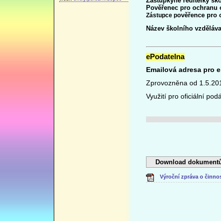
Zástupkyně ředitelky ško
Pověřenec pro ochranu 
ověřence pro 
Zástupce p
Název školního vzděláv
ePodatelna
Emailová adresa pro 
Zprovozněna od 1.5.20
Využití pro oficiální po
Download dokumentů
Výroční zpráva o činnos