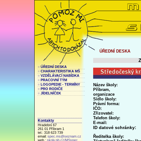
ÚŘEDNÍ DESKA
ÚŘEDNÍ DESKA
CHARAKTERISTIKA MŠ
VZDĚLÁVACÍ NABÍDKA
PRACOVNÍ TÝM
Název školy: 
LOGOPEDIE - TERMÍNY
PRO RODIČE
Příbra
JÍDELNÍČEK
organizace
Sídlo školy:
Právní forma:
IČO:
Zřizo
Telefon školy:
Kontakty
E-mail:
Hradební 67
ID datové 
261 01 Příbram 1
tel.: 318 623 739
Ředitelka školy:
email:
spec.ms@seznam.cz
web.:
skoly.pb.cz/MSspec