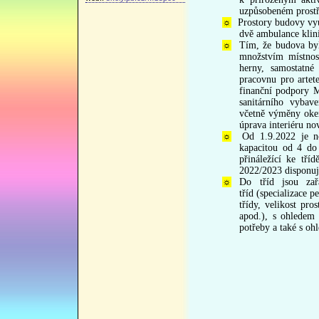
uzpůsobeném prostř
☼
Prostory budovy vy
dvě ambulance klin
☼
Tím, že budova byl
množstvím místnost
herny, samostatné
pracovnu pro artete
finanční podpory 
sanitárního vybav
včetně výměny oken,
úprava interiéru no
☼
Od 1.9.2022 je n
kapacitou od 4 do
přináležící ke tř
2022/2023 disponuje
☼
Do tříd jsou za
tříd
(specializace p
třídy,
velikost pros
apod.), s ohledem 
potřeby a také s oh