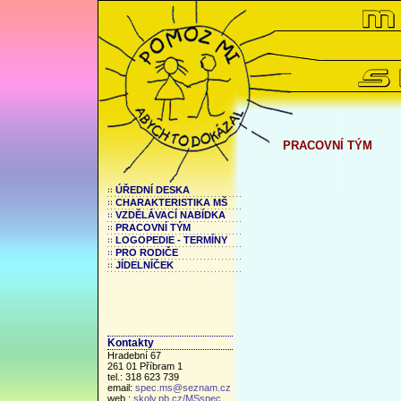
PRACOVNÍ TÝM
ÚŘEDNÍ DESKA
CHARAKTERISTIKA MŠ
VZDĚLÁVACÍ NABÍDKA
PRACOVNÍ TÝM
LOGOPEDIE - TERMÍNY
PRO RODIČE
JÍDELNÍČEK
Kontakty
Hradební 67
261 01 Příbram 1
tel.: 318 623 739
email:
spec.ms@seznam.cz
web.:
skoly.pb.cz/MSspec