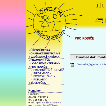
PRO RODIČE
ÚŘEDNÍ DESKA
CHARAKTERISTIKA MŠ
Download dokumentů
VZDĚLÁVACÍ NABÍDKA
PRACOVNÍ TÝM
LOGOPEDIE - TERMÍNY
Formulář_Vyjádření lék
PRO RODIČE
PRÁZDNINOVÝ PROVOZ
INFORMACE K
PROVOZU ŠKOLY
POPLATKY
JÍDELNÍČEK
Kontakty
Hradební 67
261 01 Příbram 1
tel.: 318 623 739
email:
spec.ms@seznam.cz
web.:
skoly.pb.cz/MSspec