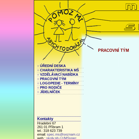
PRACOVNÍ TÝM
ÚŘEDNÍ DESKA
CHARAKTERISTIKA MŠ
VZDĚLÁVACÍ NABÍDKA
PRACOVNÍ TÝM
LOGOPEDIE - TERMÍNY
PRO RODIČE
JÍDELNÍČEK
Kontakty
Hradební 67
261 01 Příbram 1
tel.: 318 623 739
email:
spec.ms@seznam.cz
web.:
skoly.pb.cz/MSspec