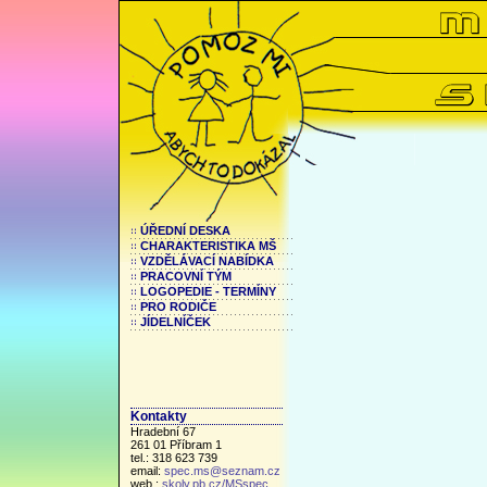
ÚŘEDNÍ DESKA
CHARAKTERISTIKA MŠ
VZDĚLÁVACÍ NABÍDKA
PRACOVNÍ TÝM
LOGOPEDIE - TERMÍNY
PRO RODIČE
JÍDELNÍČEK
Kontakty
Hradební 67
261 01 Příbram 1
tel.: 318 623 739
email:
spec.ms@seznam.cz
web.:
skoly.pb.cz/MSspec