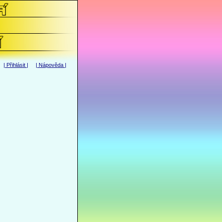
|
Přihlásit
| |
Nápověda
|