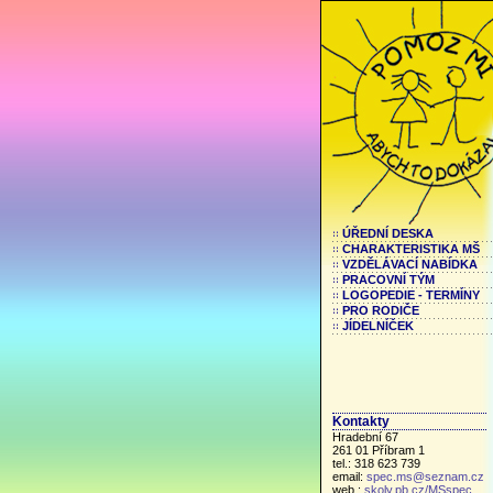
ÚŘEDNÍ DESKA
CHARAKTERISTIKA MŠ
VZDĚLÁVACÍ NABÍDKA
PRACOVNÍ TÝM
LOGOPEDIE - TERMÍNY
PRO RODIČE
JÍDELNÍČEK
Kontakty
Hradební 67
261 01 Příbram 1
tel.: 318 623 739
email:
spec.ms@seznam.cz
web.:
skoly.pb.cz/MSspec