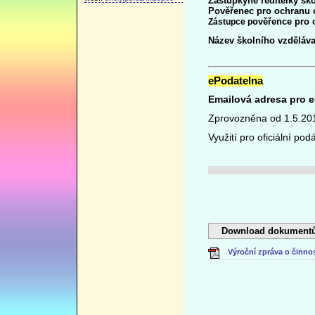
Zástupkyně ředitelky ško
Pověřenec pro ochranu 
ověřence pro 
Zástupce p
Název školního vzděláv
ePodatelna
Emailová adresa pro 
Zprovozněna od 1.5.20
Využití pro oficiální po
Download dokumentů
Výroční zpráva o činnos