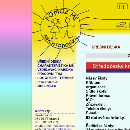
ÚŘEDNÍ DESKA
ÚŘEDNÍ DESKA
CHARAKTERISTIKA MŠ
VZDĚLÁVACÍ NABÍDKA
PRACOVNÍ TÝM
Název školy: 
LOGOPEDIE - TERMÍNY
PRO RODIČE
Příbra
JÍDELNÍČEK
organizace
Sídlo školy:
Právní forma:
IČO:
Zřizo
Telefon školy:
Kontakty
E-mail:
Hradební 67
ID datové 
261 01 Příbram 1
tel.: 318 623 739
Ředitelka školy:
email:
spec.ms@seznam.cz
web.:
skoly.pb.cz/MSspec