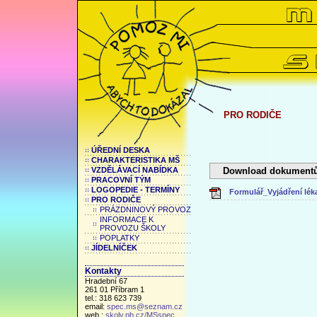
PRO RODIČE
ÚŘEDNÍ DESKA
CHARAKTERISTIKA MŠ
Download dokumentů
VZDĚLÁVACÍ NABÍDKA
PRACOVNÍ TÝM
LOGOPEDIE - TERMÍNY
Formulář_Vyjádření lék
PRO RODIČE
PRÁZDNINOVÝ PROVOZ
INFORMACE K
PROVOZU ŠKOLY
POPLATKY
JÍDELNÍČEK
Kontakty
Hradební 67
261 01 Příbram 1
tel.: 318 623 739
email:
spec.ms@seznam.cz
web.:
skoly.pb.cz/MSspec