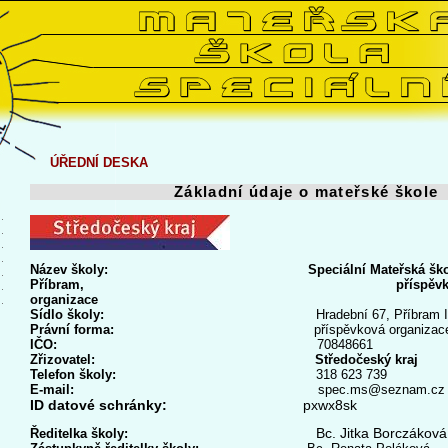
ÚŘEDNÍ DESKA
Základní údaje o mateřské škole
Název školy: Speciální Mateřská ško
Příbram, příspěvko
organizace
Sídlo školy:
Hradební 67, Příbram 
Právní forma:
příspěvková organizac
IČO:
70848661
Zřizovatel:
Středočeský kraj
Telefon školy:
318 623 739
E-mail:
spec.ms@seznam.cz
ID datové schránky:
pxwx8sk
Bc.
Jitka Borczáková
Ředitelka školy: