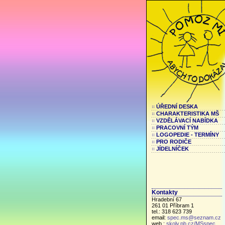
ÚŘEDNÍ DESKA
CHARAKTERISTIKA MŠ
VZDĚLÁVACÍ NABÍDKA
PRACOVNÍ TÝM
LOGOPEDIE - TERMÍNY
PRO RODIČE
JÍDELNÍČEK
Kontakty
Hradební 67
261 01 Příbram 1
tel.: 318 623 739
email:
spec.ms@seznam.cz
web.:
skoly.pb.cz/MSspec