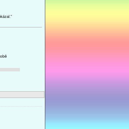
ázal.“
době