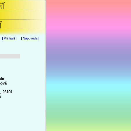
|
Přihlásit
| |
Nápověda
|
la
vá
I, 26101
e