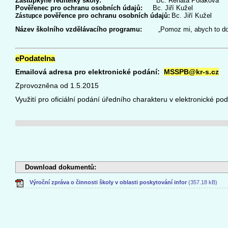
Zástupkyně ředitelky školy:
Bc.
Renata Poláková
Pověřenec pro ochranu osobních údajů:
Bc. Jiří Kužel
ověřence pro ochranu osobních údajů:
Bc. Jiří Kužel
Zástupce p
Název školního vzdělávacího programu:
„Pomoz mi, abych to dok
ePodatelna
Emailová adresa pro elektronické podání:
MSSPB@kr-s.cz
Zprovozněna od 1.5.2015
Využití pro oficiální podání úředního charakteru v elektronické po
Download dokumentů:
Výroční zpráva o činnosti školy v oblasti poskytování infor
(357.18 kB)