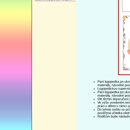
Paní logopedka po ukon
materiály, návodné pos
Logopedickou supervizi 
Paní logopedka po ukon
materiály, návodné pos
Dle těchto doporučení 
Ve výše uvedeném termí
práci s dětmi v rámci s
Do tohoto sešitu se pr
pověřená učitelka obdr
Rodičům bude následně