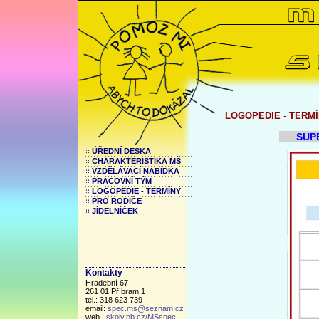
LOGOPEDIE - TERM
SUP
ÚŘEDNÍ DESKA
CHARAKTERISTIKA MŠ
VZDĚLÁVACÍ NABÍDKA
PRACOVNÍ TÝM
LOGOPEDIE - TERMÍNY
PRO RODIČE
JÍDELNÍČEK
Kontakty
Hradební 67
261 01 Příbram 1
tel.: 318 623 739
email:
spec.ms@seznam.cz
web.:
skoly.pb.cz/MSspec